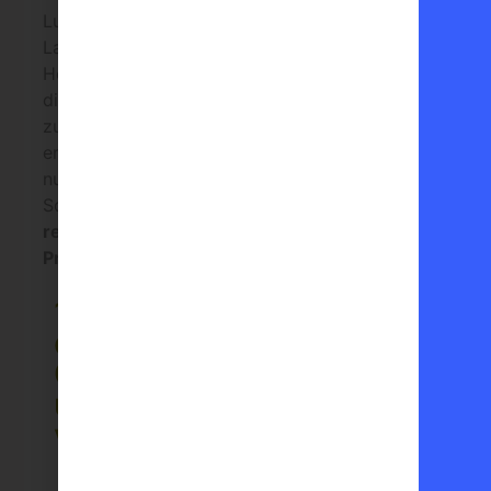
Lust auf Natur, Stille und spektakuläre
Landschaften? Vom
Cloître des Dominicains
im
Herzen von Buis-les-Baronnies aus können Sie
die
Drôme Provençale
auf drei leicht
zugänglichen, abwechslungsreichen und
erholsamen Wanderrouten entdecken. Ob Sie
nun ein erfahrener Wanderer oder ein
Sonntagsspaziergänger sind, im Herzen des
regionalen Naturparks der Baronnies
Provençales
werden Sie Ihr Glück finden.
1. Rundgang
durch die
Olivenhaine
und das Tal
von Veaux
Entfernung
:
12,4 km