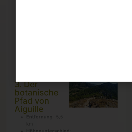
Frisches Wasser
aus der Quelle,
perfekt für eine
Pause
Smaragdeidechsen,
Schmetterlinge
und Waldvögel,
die auf dem
Weg beobachtet
werden können.
3. Der
botanische
Pfad von
Aiguille
Entfernung
: 5,5
km
Höhenunterschied
: